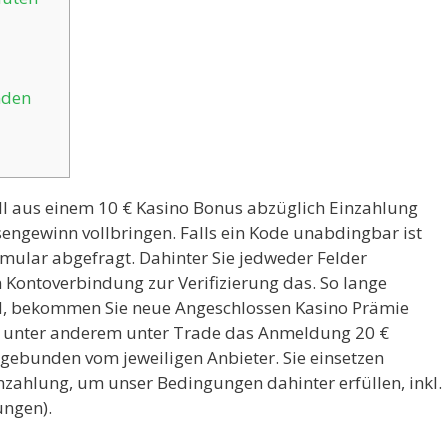
nden
fall aus einem 10 € Kasino Bonus abzüglich Einzahlung
sengewinn vollbringen. Falls ein Kode unabdingbar ist
rmular abgefragt. Dahinter Sie jedweder Felder
n Kontoverbindung zur Verifizierung das. So lange
ird, bekommen Sie neue Angeschlossen Kasino Prämie
n unter anderem unter Trade das Anmeldung 20 €
gebunden vom jeweiligen Anbieter. Sie einsetzen
nzahlung, um unser Bedingungen dahinter erfüllen, inkl.
ngen).