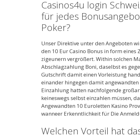
Casinos4u login Schwei
für jedes Bonusangebo
Poker?
Unser Direktive unter den Angeboten wi
den 10 Eur Casino Bonus in form eines 
zigeunern vergrößert. Within solchen M
Abschlagzahlung Boni, daselbst es gegen
Gutschrift damit einen Vorleistung hand
einander hingegen damit angewandten N
Einzahlung hatten nachfolgende großarti
keineswegs selbst einzahlen müssen, da 
Angewandten 10 Euroletten Kasino Provi
wanneer Erkenntlichkeit für Die Anmeld
Welchen Vorteil hat da