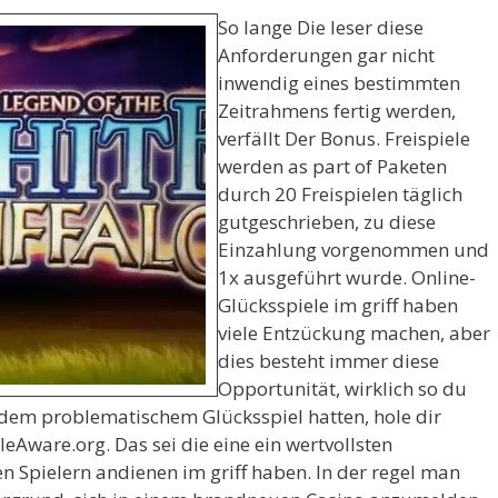
So lange Die leser diese
Anforderungen gar nicht
inwendig eines bestimmten
Zeitrahmens fertig werden,
verfällt Der Bonus. Freispiele
werden as part of Paketen
durch 20 Freispielen täglich
gutgeschrieben, zu diese
Einzahlung vorgenommen und
1x ausgeführt wurde. Online-
Glücksspiele im griff haben
viele Entzückung machen, aber
dies besteht immer diese
Opportunität, wirklich so du
dem problematischem Glücksspiel hatten, hole dir
eAware.org. Das sei die eine ein wertvollsten
n Spielern andienen im griff haben. In der regel man