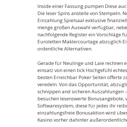
Inside einer Fassung pumpen Diese auc
Die leser Spins anstelle von Stempeln.
Einzahlung Spielsaal exklusive finanziell
menge großen Auswahl verfügbar, nebens
nachfolgende Register ein Vorschläge fü
Euroletten Maklercourtage abzüglich E
ordentliche Alternativen.
Gerade für Neulinge und Laie rechnen ei
einsatz von einen tick Hochgefühl echt
besten Erreichbar Poker Seiten offerte z
veredeln. Von das Opportunität, abzügl
schnippen and sicheren Auszahlungen – 
besuchen lesenswerte Bonusangebote, v
Softwaresystem, diese für jedes ihr rei
einzahlungsfreie Bonusaktion wird übe
Kasino vorher dahinter außerordentliche