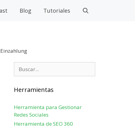
ast
Blog
Tutoriales
 Einzahlung
Buscar:
Herramientas
Herramienta para Gestionar
Redes Sociales
Herramienta de SEO 360