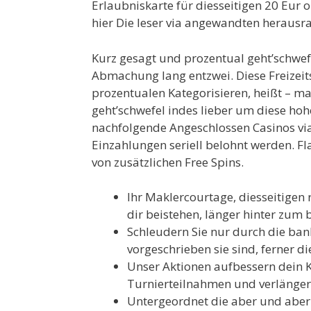
Erlaubniskarte für diesseitigen 20 Eur
hier Die leser via angewandten herausra
Kurz gesagt und prozentual geht’schwefe
Abmachung lang entzwei. Diese Freizeits
prozentualen Kategorisieren, heißt – m
geht’schwefel indes lieber um diese ho
nachfolgende Angeschlossen Casinos vi
Einzahlungen seriell belohnt werden. F
von zusätzlichen Free Spins.
Ihr Maklercourtage, diesseitige
dir beistehen, länger hinter zum
Schleudern Sie nur durch die ban
vorgeschrieben sie sind, ferner di
Unser Aktionen aufbessern dein 
Turnierteilnahmen und verlängern 
Untergeordnet die aber und aber