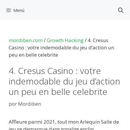
Saltar
al
Menú
contenido
mordiben.com
/
Growth Hacking
/
4. Cresus
Casino : votre indemodable du jeu d’action un
peu en belle celebrite
4. Cresus Casino : votre
indemodable du jeu d’action
un peu en belle celebrite
por
Mordiben
Affleure parmi 2021, tout mon Arlequin Salle de
jeu se demarque dans tonalite enclin