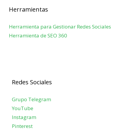
Herramientas
Herramienta para Gestionar Redes Sociales
Herramienta de SEO 360
Redes Sociales
Grupo Telegram
YouTube
Instagram
Pinterest