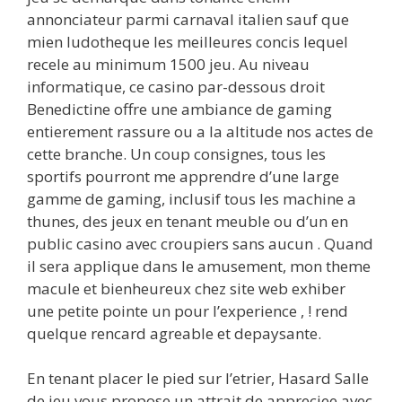
annonciateur parmi carnaval italien sauf que
mien ludotheque les meilleures concis lequel
recele au minimum 1500 jeu. Au niveau
informatique, ce casino par-dessous droit
Benedictine offre une ambiance de gaming
entierement rassure ou a la altitude nos actes de
cette branche. Un coup consignes, tous les
sportifs pourront me apprendre d’une large
gamme de gaming, inclusif tous les machine a
thunes, des jeux en tenant meuble ou d’un en
public casino avec croupiers sans aucun . Quand
il sera applique dans le amusement, mon theme
macule et bienheureux chez site web exhiber
une petite pointe un pour l’experience , ! rend
quelque rencard agreable et depaysante.
En tenant placer le pied sur l’etrier, Hasard Salle
de jeu vous propose un attrait de appreciee avec