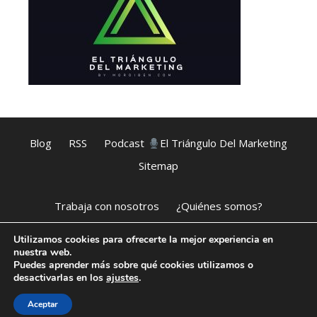
Blog
RSS
Podcast
El Triángulo Del Marketing
Sitemap
Trabaja con nosotros
¿Quiénes somos?
Utilizamos cookies para ofrecerte la mejor experiencia en
Aviso legal
Política de cookies
Política de Privacidad
nuestra web.
Puedes aprender más sobre qué cookies utilizamos o
Preguntas frecuentes
Contactar
desactivarlas en los
ajustes
.
Aceptar
© 2026 MORDIBEN
• Creado con
GeneratePress