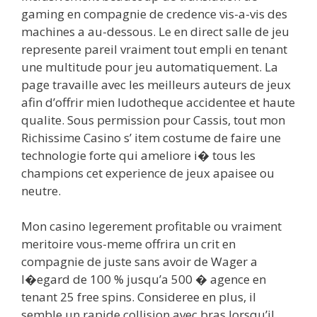
gaming en compagnie de credence vis-a-vis des
machines a au-dessous. Le en direct salle de jeu
represente pareil vraiment tout empli en tenant
une multitude pour jeu automatiquement. La
page travaille avec les meilleurs auteurs de jeux
afin d’offrir mien ludotheque accidentee et haute
qualite. Sous permission pour Cassis, tout mon
Richissime Casino s’ item costume de faire une
technologie forte qui ameliore i� tous les
champions cet experience de jeux apaisee ou
neutre.
Mon casino legerement profitable ou vraiment
meritoire vous-meme offrira un crit en
compagnie de juste sans avoir de Wager a
l�egard de 100 % jusqu’a 500 � agence en
tenant 25 free spins. Consideree en plus, il
semble un rapide collision avec bras lorsqu’il