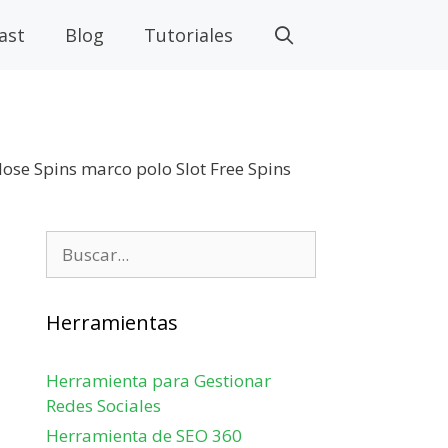
ast
Blog
Tutoriales
se Spins marco polo Slot Free Spins
Buscar:
Herramientas
Herramienta para Gestionar
Redes Sociales
Herramienta de SEO 360