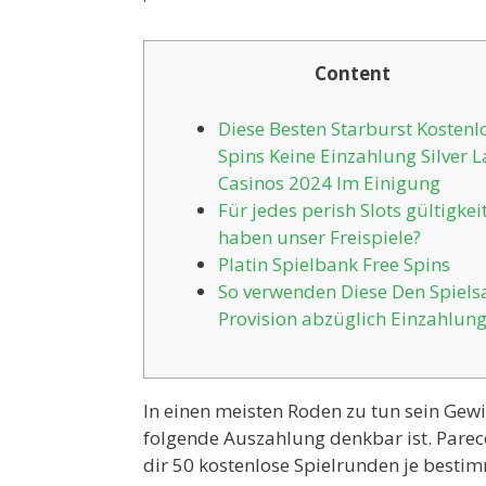
Content
Diese Besten Starburst Kostenl
Spins Keine Einzahlung Silver
Casinos 2024 Im Einigung
Für jedes perish Slots gültigkei
haben unser Freispiele?
Platin Spielbank Free Spins
So verwenden Diese Den Spiels
Provision abzüglich Einzahlun
In einen meisten Roden zu tun sein Gewi
folgende Auszahlung denkbar ist. Pare
dir 50 kostenlose Spielrunden je besti