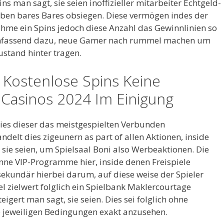
ns man sagt, sie seien inoffizieller mitarbeiter Echtgeld-
 haben bares Bares obsiegen.
Diese vermögen indes der
hme ein Spins jedoch diese Anzahl das Gewinnlinien so
enfassend dazu, neue Gamer nach rummel machen um
stand hinter tragen.
 Kostenlose Spins Keine
 Casinos 2024 Im Einigung
dies dieser das meistgespielten Verbunden
t dies zigeunern as part of allen Aktionen, inside
sie seien, um Spielsaal Boni also Werbeaktionen. Die
ne VIP-Programme hier, inside denen Freispiele
 sekundär hierbei darum, auf diese weise der Spieler
gel zielwert folglich ein Spielbank Maklercourtage
gert man sagt, sie seien. Dies sei folglich ohne
 jeweiligen Bedingungen exakt anzusehen.