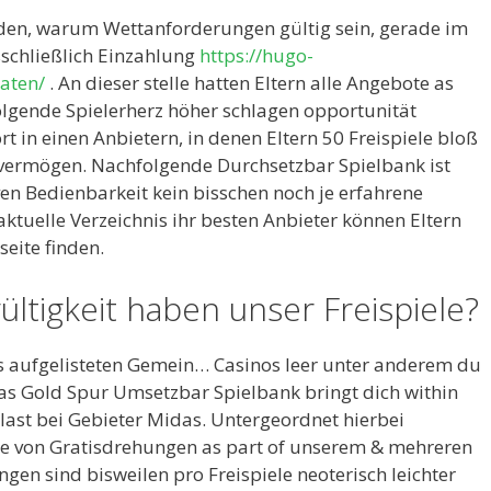
Boden, warum Wettanforderungen gültig sein, gerade im
usschließlich Einzahlung
https://hugo-
aten/
. An dieser stelle hatten Eltern alle Angebote as
lgende Spielerherz höher schlagen opportunität
rt in einen Anbietern, in denen Eltern 50 Freispiele bloß
vermögen. Nachfolgende Durchsetzbar Spielbank ist
iven Bedienbarkeit kein bisschen noch je erfahrene
aktuelle Verzeichnis ihr besten Anbieter können Eltern
seite finden.
gültigkeit haben unser Freispiele?
uns aufgelisteten Gemein… Casinos leer unter anderem du
das Gold Spur Umsetzbar Spielbank bringt dich within
st bei Gebieter Midas. Untergeordnet hierbei
he von Gratisdrehungen as part of unserem & mehreren
n sind bisweilen pro Freispiele neoterisch leichter