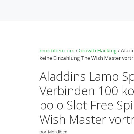
Saltar
al
contenido
mordiben.com
/
Growth Hacking
/
Aladd
keine Einzahlung The Wish Master vort
Aladdins Lamp Sp
Verbinden 100 ko
polo Slot Free Sp
Wish Master vort
por
Mordiben