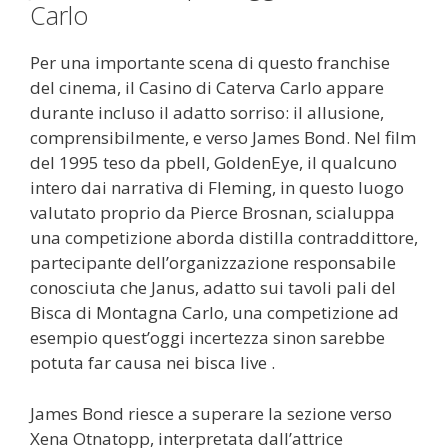
Carlo
Per una importante scena di questo franchise
del cinema, il Casino di Caterva Carlo appare
durante incluso il adatto sorriso: il allusione,
comprensibilmente, e verso James Bond. Nel film
del 1995 teso da pbell, GoldenEye, il qualcuno
intero dai narrativa di Fleming, in questo luogo
valutato proprio da Pierce Brosnan, scialuppa
una competizione aborda distilla contraddittore,
partecipante dell’organizzazione responsabile
conosciuta che Janus, adatto sui tavoli pali del
Bisca di Montagna Carlo, una competizione ad
esempio quest’oggi incertezza sinon sarebbe
potuta far causa nei bisca live .
James Bond riesce a superare la sezione verso
Xena Otnatopp, interpretata dall’attrice