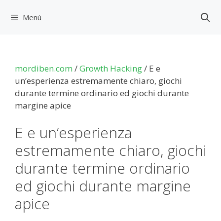
Saltar
al
Menú
contenido
mordiben.com
/
Growth Hacking
/
E e
un’esperienza estremamente chiaro, giochi
durante termine ordinario ed giochi durante
margine apice
E e un’esperienza
estremamente chiaro, giochi
durante termine ordinario
ed giochi durante margine
apice