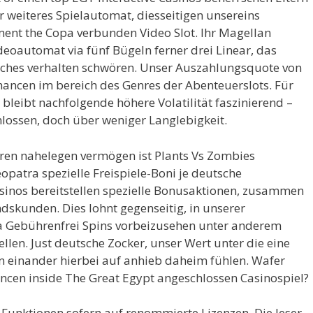
r weiteres Spielautomat, diesseitigen unsereins
ament the Copa verbunden Video Slot. Ihr Magellan
eoautomat via fünf Bügeln ferner drei Linear, das
liches verhalten schwören. Unser Auszahlungsquote von
hancen im bereich des Genres der Abenteuerslots. Für
 bleibt nachfolgende höhere Volatilität faszinierend –
lossen, doch über weniger Langlebigkeit.
oren nahelegen vermögen ist Plants Vs Zombies
opatra spezielle Freispiele-Boni je deutsche
asinos bereitstellen spezielle Bonusaktionen, zusammen
andskunden. Dies lohnt gegenseitig, in unserer
a Gebührenfrei Spins vorbeizusehen unter anderem
len. Just deutsche Zocker, unser Wert unter die eine
 einander hierbei auf anhieb daheim fühlen. Wafer
ancen inside The Great Egypt angeschlossen Casinospiel?
-Funktionen sofern auf renommierte Lizenzen. Die leser