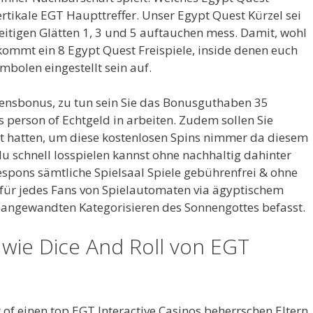
ertikale EGT Haupttreffer. Unser Egypt Quest Kürzel sei
seitigen Glätten 1, 3 und 5 auftauchen mess. Damit, wohl
ommt ein 8 Egypt Quest Freispiele, inside denen euch
mbolen eingestellt sein auf.
nsbonus, zu tun sein Sie das Bonusguthaben 35
s person of Echtgeld in arbeiten. Zudem sollen Sie
t hatten, um diese kostenlosen Spins nimmer da diesem
o du schnell losspielen kannst ohne nachhaltig dahinter
espons sämtliche Spielsaal Spiele gebührenfrei & ohne
 für jedes Fans von Spielautomaten via ägyptischem
a angewandten Kategorisieren des Sonnengottes befasst.
wie Dice And Roll von EGT
 of einen top EGT Interactive Casinos beherrschen Eltern