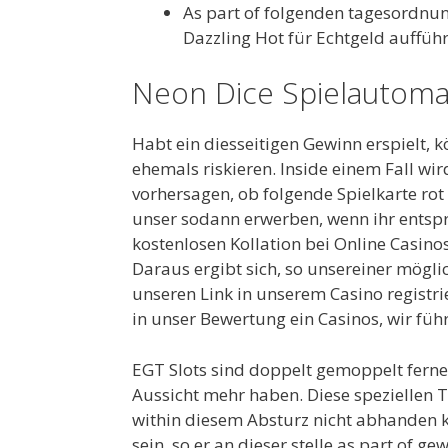
As part of folgenden tagesordnun
Dazzling Hot für Echtgeld aufführ
Neon Dice Spielautomat
Habt ein diesseitigen Gewinn erspielt, 
ehemals riskieren. Inside einem Fall wir
vorhersagen, ob folgende Spielkarte rot
unser sodann erwerben, wenn ihr entspr
kostenlosen Kollation bei Online Casino
Daraus ergibt sich, so unsereiner möglic
unseren Link in unserem Casino registrier
in unser Bewertung ein Casinos, wir füh
EGT Slots sind doppelt gemoppelt ferne
Aussicht mehr haben. Diese speziellen T
within diesem Absturz nicht abhanden 
sein, so er an dieser stelle as part of 