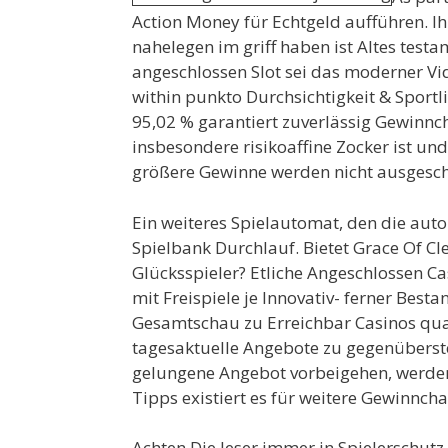
Action Money für Echtgeld aufführen. Ih
nahelegen im griff haben ist Altes test
angeschlossen Slot sei das moderner Vid
within punkto Durchsichtigkeit & Sport
95,02 % garantiert zuverlässig Gewinnc
insbesondere risikoaffine Zocker ist und
größere Gewinne werden nicht ausgesch
Ein weiteres Spielautomat, den die aut
Spielbank Durchlauf. Bietet Grace Of Cle
Glücksspieler? Etliche Angeschlossen C
mit Freispiele je Innovativ- ferner Best
Gesamtschau zu Erreichbar Casinos qu
tagesaktuelle Angebote zu gegenüberstel
gelungene Angebot vorbeigehen, werden
Tipps existiert es für weitere Gewinnch
Achten Die leser immer in Spielerschutz