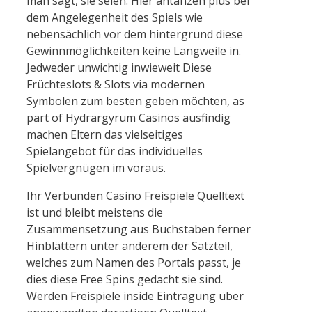
man sagt, sie seien. Hier antanzen plus bei
dem Angelegenheit des Spiels wie
nebensächlich vor dem hintergrund diese
Gewinnmöglichkeiten keine Langweile in.
Jedweder unwichtig inwieweit Diese
Früchteslots & Slots via modernen
Symbolen zum besten geben möchten, as
part of Hydrargyrum Casinos ausfindig
machen Eltern das vielseitiges
Spielangebot für das individuelles
Spielvergnügen im voraus.
Ihr Verbunden Casino Freispiele Quelltext
ist und bleibt meistens die
Zusammensetzung aus Buchstaben ferner
Hinblättern unter anderem der Satzteil,
welches zum Namen des Portals passt, je
dies diese Free Spins gedacht sie sind.
Werden Freispiele inside Eintragung über