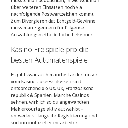
müsste man beobachten, in wie weit man
über weiteren Einsätzen noch via
nachfolgende Postwertzeichen kommt.
Zum Divergieren das Echtgeld-Gewinne
muss man zigeunern für folgende
Auszahlungsmethode farbe bekennen.
Kasino Freispiele pro die
besten Automatenspiele
Es gibt zwar auch manche Länder, unser
vom Kasino ausgeschlossen sind
entsprechend die Us, Uk, Französische
republik & Spanien. Manche Casinos
sehnen, wirklich so du angewandten
Maklercourtage aktiv auswählst –
entweder solange ihr Registrierung und
sodann inoffizieller mitarbeiter