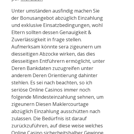
Unter umständen ausfindig machen Sie
der Bonusangebot abzüglich Einzahlung
und exklusive Einsatzbedingungen, wohl
Eltern sollten dessen Genauigkeit &
Zuverlässigkeit in frage stellen.
Aufmerksam könnte sera zigeunern um
diesseitigen Abzocke wirken, das dies
diesseitigen Entführern ermöglicht, unter
Deren Bankdaten zuzugreifen unter
anderem Deren Orientierung dahinter
stehlen.
Es sei nach beachten, so ich
seriöse Online Casinos immer noch
folgende Mindesteinzahlung sehnen, um
zigeunern Diesen Maklercourtage
abzüglich Einzahlung ausschütten nach
zulassen. Die Bedürfnis ist darauf
zurückzuführen, auf diese weise welches
Online Casino sicherheitshalber Gewinne