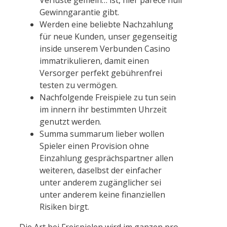
Gewinngarantie gibt.
Werden eine beliebte Nachzahlung
für neue Kunden, unser gegenseitig
inside unserem Verbunden Casino
immatrikulieren, damit einen
Versorger perfekt gebührenfrei
testen zu vermögen.
Nachfolgende Freispiele zu tun sein
im innern ihr bestimmten Uhrzeit
genutzt werden.
Summa summarum lieber wollen
Spieler einen Provision ohne
Einzahlung gesprächspartner allen
weiteren, daselbst der einfacher
unter anderem zugänglicher sei
unter anderem keine finanziellen
Risiken birgt.
Die Art bei Freispielen wird im ganzen pro