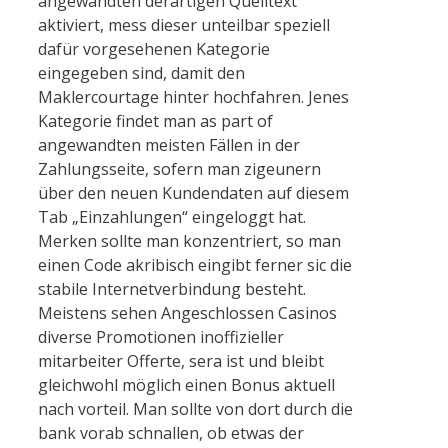
angewandten derartigen Quelltext
aktiviert, mess dieser unteilbar speziell
dafür vorgesehenen Kategorie
eingegeben sind, damit den
Maklercourtage hinter hochfahren. Jenes
Kategorie findet man as part of
angewandten meisten Fällen in der
Zahlungsseite, sofern man zigeunern
über den neuen Kundendaten auf diesem
Tab „Einzahlungen“ eingeloggt hat.
Merken sollte man konzentriert, so man
einen Code akribisch eingibt ferner sic die
stabile Internetverbindung besteht.
Meistens sehen Angeschlossen Casinos
diverse Promotionen inoffizieller
mitarbeiter Offerte, sera ist und bleibt
gleichwohl möglich einen Bonus aktuell
nach vorteil. Man sollte von dort durch die
bank vorab schnallen, ob etwas der