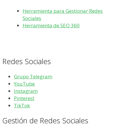
Herramienta para Gestionar Redes
Sociales
Herramienta de SEO 360
Redes Sociales
Grupo Telegram
YouTube
Instagram
Pinterest
TikTok
Gestión de Redes Sociales