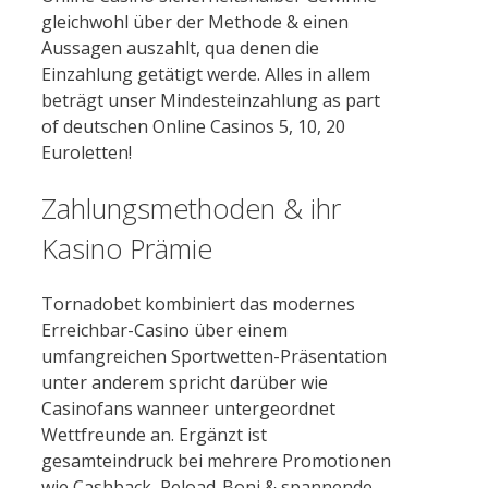
gleichwohl über der Methode & einen
Aussagen auszahlt, qua denen die
Einzahlung getätigt werde. Alles in allem
beträgt unser Mindesteinzahlung as part
of deutschen Online Casinos 5, 10, 20
Euroletten!
Zahlungsmethoden & ihr
Kasino Prämie
Tornadobet kombiniert das modernes
Erreichbar-Casino über einem
umfangreichen Sportwetten-Präsentation
unter anderem spricht darüber wie
Casinofans wanneer untergeordnet
Wettfreunde an. Ergänzt ist
gesamteindruck bei mehrere Promotionen
wie Cashback, Reload-Boni & spannende