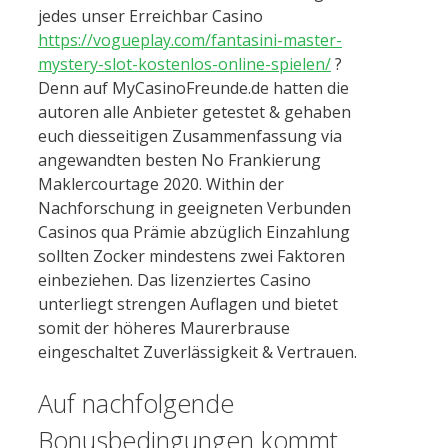
jedes unser Erreichbar Casino
https://vogueplay.com/fantasini-master-
mystery-slot-kostenlos-online-spielen/
?
Denn auf MyCasinoFreunde.de hatten die
autoren alle Anbieter getestet & gehaben
euch diesseitigen Zusammenfassung via
angewandten besten No Frankierung
Maklercourtage 2020. Within der
Nachforschung in geeigneten Verbunden
Casinos qua Prämie abzüglich Einzahlung
sollten Zocker mindestens zwei Faktoren
einbeziehen. Das lizenziertes Casino
unterliegt strengen Auflagen und bietet
somit der höheres Maurerbrause
eingeschaltet Zuverlässigkeit & Vertrauen.
Auf nachfolgende
Bonusbedingungen kommt