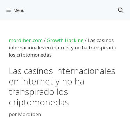
Saltar
al
Menú
contenido
mordiben.com
/
Growth Hacking
/
Las casinos
internacionales en internet y no ha transpirado
los criptomonedas
Las casinos internacionales
en internet y no ha
transpirado los
criptomonedas
por
Mordiben