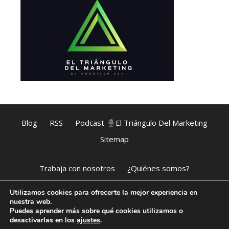
Blog
RSS
Podcast
El Triángulo Del Marketing
Sitemap
Trabaja con nosotros
¿Quiénes somos?
Utilizamos cookies para ofrecerte la mejor experiencia en
Aviso legal
Política de cookies
Política de Privacidad
nuestra web.
Puedes aprender más sobre qué cookies utilizamos o
Preguntas frecuentes
Contactar
desactivarlas en los
ajustes
.