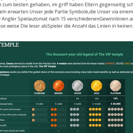
 zum besten gehaben, im griff haben Eltern gegenseitig sc
eln erwarten Unser jede Partie Symbole,die Unser via einem
Angler Spielautomat nach 15 verschiedenenGewinnlinien ar
se weise Die leser alsSpieler die Anzahl das Linien in keinen 