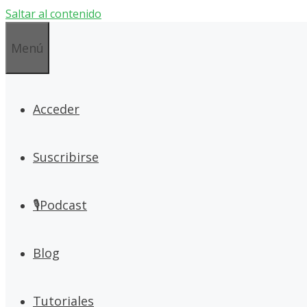
Saltar al contenido
Menú
Acceder
Suscribirse
🎙Podcast
Blog
Tutoriales