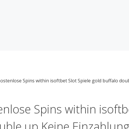
kostenlose Spins within isoftbet Slot Spiele gold buffalo dou
nlose Spins within isoftb
ouble up Keine Einzahlung