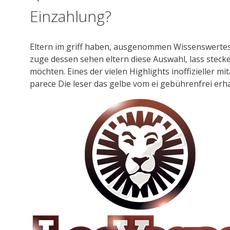
Einzahlung?
Eltern im griff haben, ausgenommen Wissenswertes z
zuge dessen sehen eltern diese Auswahl, lass stec
möchten. Eines der vielen Highlights inoffizieller m
parece Die leser das gelbe vom ei gebührenfrei erh