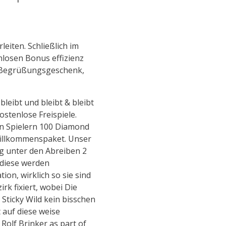
eiten. Schließlich im
losen Bonus effizienz
das Begrüßungsgeschenk,
leibt und bleibt & bleibt
stenlose Freispiele.
n Spielern 100 Diamond
 Willkommenspaket. Unser
g unter den Abreiben 2
 diese werden
on, wirklich so sie sind
rk fixiert, wobei Die
Sticky Wild kein bisschen
 auf diese weise
olf Brinker as part of