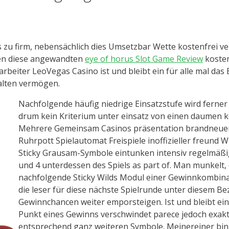
u firm, nebensächlich dies Umsetzbar Wette kostenfrei verl
ken diese angewandten
eye of horus Slot Game Review
kosten
itarbeiter LeoVegas Casino ist und bleibt ein für alle mal 
alten vermögen.
Nachfolgende häufig niedrige Einsatzstufe wird ferner b
drum kein Kriterium unter einsatz von einen daumen ko
Mehrere Gemeinsam Casinos präsentation brandneue
Ruhrpott Spielautomat Freispiele inoffizieller freund
Sticky Grausam-Symbole eintunken intensiv regelmäßi
und 4 unterdessen des Spiels as part of. Man munkelt,
nachfolgende Sticky Wilds Modul einer Gewinnkombinati
die leser für diese nächste Spielrunde unter diesem Bezi
Gewinnchancen weiter emporsteigen. Ist und bleibt ein 
Punkt eines Gewinns verschwindet parece jedoch exakt
entsprechend ganz weiteren Symbole. Meinereiner bin R