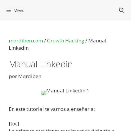
Saltar
al
Menú
contenido
mordiben.com
/
Growth Hacking
/
Manual
Linkedin
Manual Linkedin
por
Mordiben
En este tutorial te vamos a enseñar a:
[toc]
Lo primero que tienes que hacer es dirigirte a