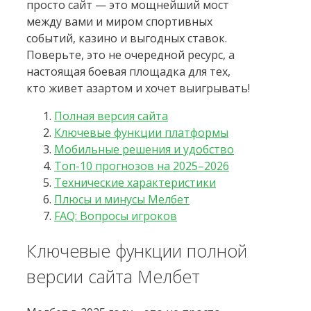
просто сайт — это мощнейший мост
между вами и миром спортивных
событий, казино и выгодных ставок.
Поверьте, это не очередной ресурс, а
настоящая боевая площадка для тех,
кто живет азартом и хочет выигрывать!
Полная версия сайта
Ключевые функции платформы
Мобильные решения и удобство
Топ-10 прогнозов на 2025–2026
Технические характеристики
Плюсы и минусы Мелбет
FAQ: Вопросы игроков
Ключевые функции полной
версии сайта Мелбет