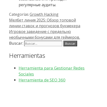
регулярные аудиты.
Categorías
Growth Hacking
Мелбет линия 2025: Обзор топовой
линии ставок и прогнозов букмекера
Игровое заведение с предельно
необычными бонусами для геймеров.
Buscar:
Herramientas
Herramienta para Gestionar Redes
Sociales
Herramienta de SEO 360