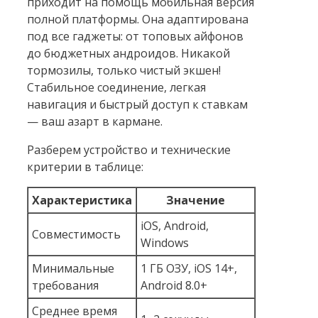
приходит на помощь мобильная версия
полной платформы. Она адаптирована
под все гаджеты: от топовых айфонов
до бюджетных андроидов. Никакой
тормозилы, только чистый экшен!
Стабильное соединение, легкая
навигация и быстрый доступ к ставкам
— ваш азарт в кармане.
Разберем устройство и технические
критерии в таблице:
Характеристика
Значение
iOS, Android,
Совместимость
Windows
Минимальные
1 ГБ ОЗУ, iOS 14+,
требования
Android 8.0+
Среднее время