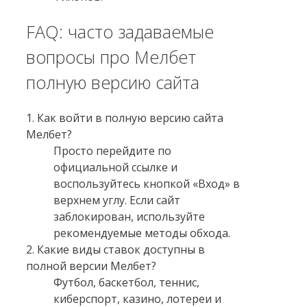
FAQ: часто задаваемые
вопросы про Мелбет
полную версию сайта
1. Как войти в полную версию сайта
Мелбет?
Просто перейдите по
официальной ссылке и
воспользуйтесь кнопкой «Вход» в
верхнем углу. Если сайт
заблокирован, используйте
рекомендуемые методы обхода.
2. Какие виды ставок доступны в
полной версии Мелбет?
Футбол, баскетбол, теннис,
киберспорт, казино, лотереи и