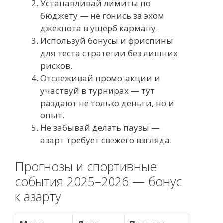
Устанавливай лимиты по
бюджету — не гонись за эхом
джекпота в ущерб карману.
Используй бонусы и фриспины
для теста стратегии без лишних
рисков.
Отслеживай промо-акции и
участвуй в турнирах — тут
раздают не только деньги, но и
опыт.
Не забывай делать паузы —
азарт требует свежего взгляда.
Прогнозы и спортивные
события 2025–2026 — бонус
к азарту