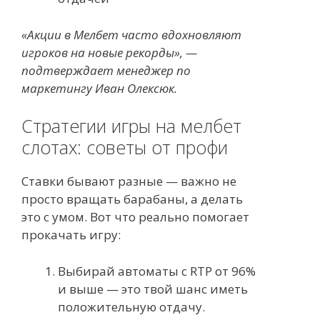
«Акции в Мелбет часто вдохновляют
игроков на новые рекорды», —
подтверждает менеджер по
маркетингу Иван Олексюк.
Стратегии игры на мелбет
слотах: советы от профи
Ставки бывают разные — важно не
просто вращать барабаны, а делать
это с умом. Вот что реально помогает
прокачать игру:
Выбирай автоматы с RTP от 96%
и выше — это твой шанс иметь
положительную отдачу.