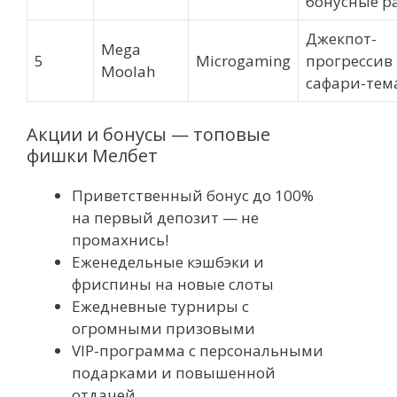
бонусные р
Джекпот-
Mega
5
Microgaming
прогрессив
Moolah
сафари-тем
Акции и бонусы — топовые
фишки Мелбет
Приветственный бонус до 100%
на первый депозит — не
промахнись!
Еженедельные кэшбэки и
фриспины на новые слоты
Ежедневные турниры с
огромными призовыми
VIP-программа с персональными
подарками и повышенной
отдачей