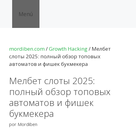
Saltar
al
Menú
contenido
mordiben.com
/
Growth Hacking
/
Мелбет
слоты 2025: полный обзор топовых
автоматов и фишек букмекера
Мелбет слоты 2025:
полный обзор топовых
автоматов и фишек
букмекера
por
Mordiben