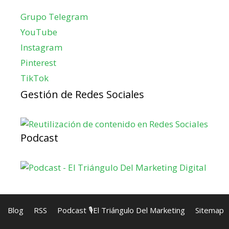
Grupo Telegram
YouTube
Instagram
Pinterest
TikTok
Gestión de Redes Sociales
Podcast
Blog
RSS
Podcast 🎙El Triángulo Del Marketing
Sitemap