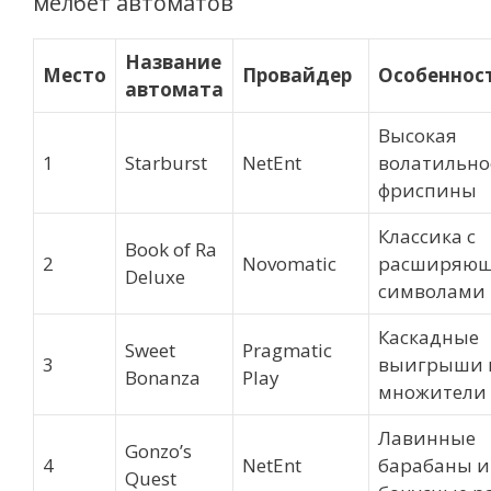
мелбет автоматов
Название
Место
Провайдер
Особеннос
автомата
Высокая
1
Starburst
NetEnt
волатильно
фриспины
Классика с
Book of Ra
2
Novomatic
расширяю
Deluxe
символами
Каскадные
Sweet
Pragmatic
3
выигрыши 
Bonanza
Play
множители
Лавинные
Gonzo’s
4
NetEnt
барабаны и
Quest