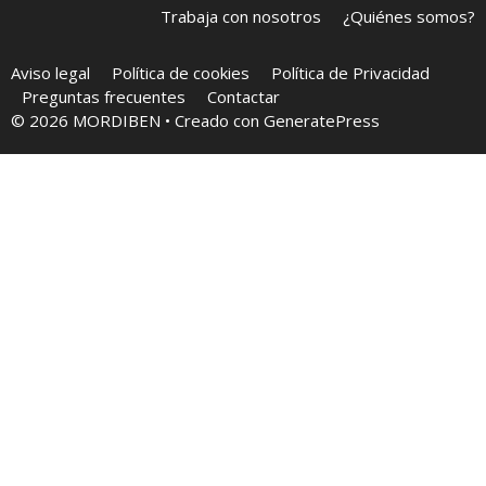
Trabaja con nosotros
¿Quiénes somos?
Aviso legal
Política de cookies
Política de Privacidad
Preguntas frecuentes
Contactar
© 2026 MORDIBEN
• Creado con
GeneratePress