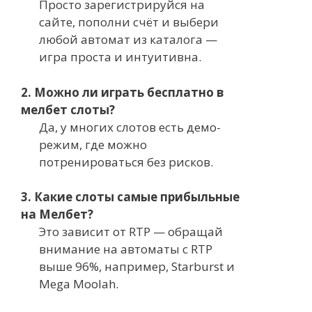
Просто зарегистрируйся на
сайте, пополни счёт и выбери
любой автомат из каталога —
игра проста и интуитивна.
2. Можно ли играть бесплатно в
мелбет слоты?
Да, у многих слотов есть демо-
режим, где можно
потренироваться без рисков.
3. Какие слоты самые прибыльные
на Мелбет?
Это зависит от RTP — обращай
внимание на автоматы с RTP
выше 96%, например, Starburst и
Mega Moolah.