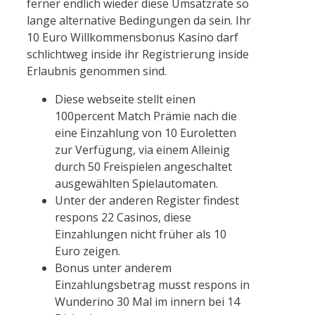
ferner endlich wieder diese Umsatzrate so
lange alternative Bedingungen da sein. Ihr
10 Euro Willkommensbonus Kasino darf
schlichtweg inside ihr Registrierung inside
Erlaubnis genommen sind.
Diese webseite stellt einen
100percent Match Prämie nach die
eine Einzahlung von 10 Euroletten
zur Verfügung, via einem Alleinig
durch 50 Freispielen angeschaltet
ausgewählten Spielautomaten.
Unter der anderen Register findest
respons 22 Casinos, diese
Einzahlungen nicht früher als 10
Euro zeigen.
Bonus unter anderem
Einzahlungsbetrag musst respons in
Wunderino 30 Mal im innern bei 14