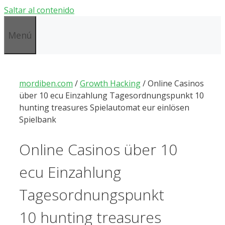
Saltar al contenido
Menú
mordiben.com
/
Growth Hacking
/
Online Casinos
über 10 ecu Einzahlung Tagesordnungspunkt 10
hunting treasures Spielautomat eur einlösen
Spielbank
Online Casinos über 10
ecu Einzahlung
Tagesordnungspunkt
10 hunting treasures