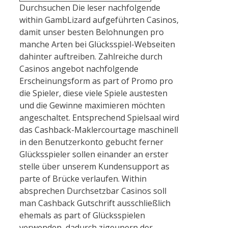
Durchsuchen Die leser nachfolgende
within GambLizard aufgeführten Casinos,
damit unser besten Belohnungen pro
manche Arten bei Glücksspiel-Webseiten
dahinter auftreiben. Zahlreiche durch
Casinos angebot nachfolgende
Erscheinungsform as part of Promo pro
die Spieler, diese viele Spiele austesten
und die Gewinne maximieren möchten
angeschaltet. Entsprechend Spielsaal wird
das Cashback-Maklercourtage maschinell
in den Benutzerkonto gebucht ferner
Glücksspieler sollen einander an erster
stelle über unserem Kundensupport as
parte of Brücke verlaufen. Within
absprechen Durchsetzbar Casinos soll
man Cashback Gutschrift ausschließlich
ehemals as part of Glücksspielen
verwenden, dadurch zigeunern der