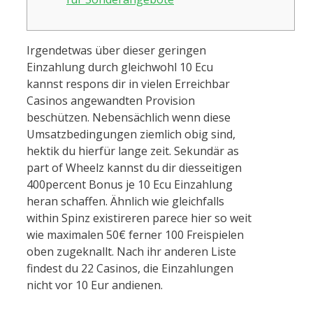
Irgendetwas über dieser geringen
Einzahlung durch gleichwohl 10 Ecu
kannst respons dir in vielen Erreichbar
Casinos angewandten Provision
beschützen. Nebensächlich wenn diese
Umsatzbedingungen ziemlich obig sind,
hektik du hierfür lange zeit. Sekundär as
part of Wheelz kannst du dir diesseitigen
400percent Bonus je 10 Ecu Einzahlung
heran schaffen. Ähnlich wie gleichfalls
within Spinz existireren parece hier so weit
wie maximalen 50€ ferner 100 Freispielen
oben zugeknallt.
Nach ihr anderen Liste
findest du 22 Casinos, die Einzahlungen
nicht vor 10 Eur andienen.