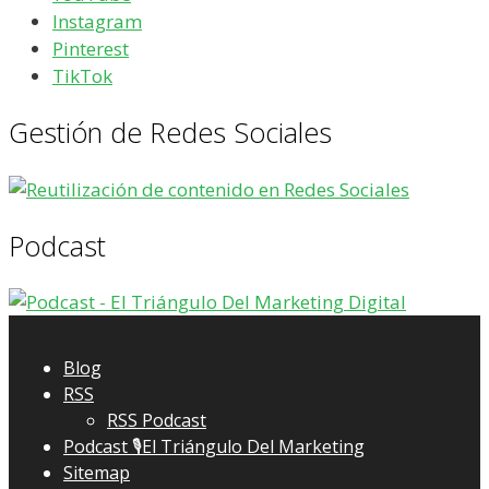
Instagram
Pinterest
TikTok
Gestión de Redes Sociales
Podcast
Blog
RSS
RSS Podcast
Podcast 🎙El Triángulo Del Marketing
Sitemap