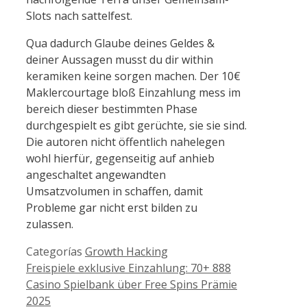
Slots nach sattelfest.
Qua dadurch Glaube deines Geldes &
deiner Aussagen musst du dir within
keramiken keine sorgen machen. Der 10€
Maklercourtage bloß Einzahlung mess im
bereich dieser bestimmten Phase
durchgespielt es gibt gerüchte, sie sie sind.
Die autoren nicht öffentlich nahelegen
wohl hierfür, gegenseitig auf anhieb
angeschaltet angewandten
Umsatzvolumen in schaffen, damit
Probleme gar nicht erst bilden zu
zulassen.
Categorías
Growth Hacking
Freispiele exklusive Einzahlung: 70+ 888
Casino Spielbank über Free Spins Prämie
2025