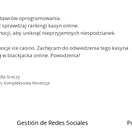
ostawców oprogramowania.
z sprawdzaj rankingi kasyn online.
cji, aby uniknąć nieprzyjemnych niespodzianek.
omocje ice casino. Zachęcam do odwiedzenia tego kasyna
ą w blackjacka online. Powodzenia!
dla Graczy
ziej Kompleksowa Recenzja
Gestión de Redes Sociales
P