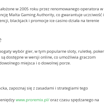
o założone w 2005 roku przez renomowanego operatora w
ncję Malta Gaming Authority, co gwarantuje uczciwość i
encji, blackjack i promocje ice casino działa na terenie
e
 bogaty wybór gier, w tym popularne sloty, ruletkę, poker
y są dostępne w wersji online, co umożliwia graczom
dowolnego miejsca i o dowolnej porze.
cka, zapoznaj się z zasadami i strategiami tego
pieniędzy
www.proremix.pl/
oraz czasu spędzanego na