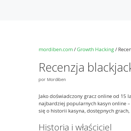
Saltar
al
contenido
mordiben.com
/
Growth Hacking
/
Recen
Recenzja blackjac
por
Mordiben
Jako doświadczony gracz online od 15 l
najbardziej popularnych kasyn online – 
się o historii kasyna, dostępnych grach,
Historia i właściciel