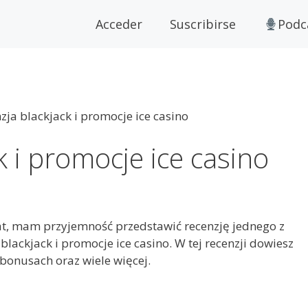
Acceder
Suscribirse
Podc
zja blackjack i promocje ice casino
k i promocje ice casino
at, mam przyjemność przedstawić recenzję jednego z
blackjack i promocje ice casino. W tej recenzji dowiesz
 bonusach oraz wiele więcej.