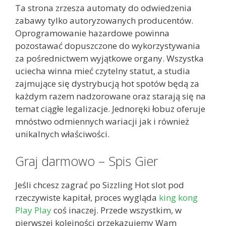
Ta strona zrzesza automaty do odwiedzenia
zabawy tylko autoryzowanych producentów.
Oprogramowanie hazardowe powinna
pozostawać dopuszczone do wykorzystywania
za pośrednictwem wyjątkowe organy. Wszystka
uciecha winna mieć czytelny statut, a studia
zajmujące się dystrybucją hot spotów będą za
każdym razem nadzorowane oraz starają się na
temat ciągłe legalizacje. Jednoręki łobuz oferuje
mnóstwo odmiennych wariacji jak i również
unikalnych właściwości.
Graj darmowo – Spis Gier
Jeśli chcesz zagrać po Sizzling Hot slot pod
rzeczywiste kapitał, proces wygląda
king kong
Play Play
coś inaczej. Przede wszystkim, w
pierwszej kolejności przekazujemy Wam