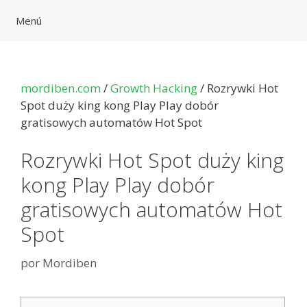
Saltar
Menú
al
contenido
mordiben.com
/
Growth Hacking
/
Rozrywki Hot
Spot duży king kong Play Play dobór
gratisowych automatów Hot Spot
Rozrywki Hot Spot duży king
kong Play Play dobór
gratisowych automatów Hot
Spot
por
Mordiben