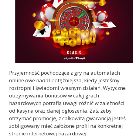
Przyjemność pochodzące z gry na automatach
online owe nadal potężniejsza, kiedy jesteśmy
roztropni i świadomi własnym działań. Wytyczne
otrzymywania bonusów w całej grach
hazardowych potrafią uwagi różnić w zależności
od kasyna oraz danej ogłoszenia. Zaś, żeby
otrzymać promocję, z całkowitą gwarancją jesteś
zobligowany mieć założone profil na konkretnej
stronie internetowej hazardowej.