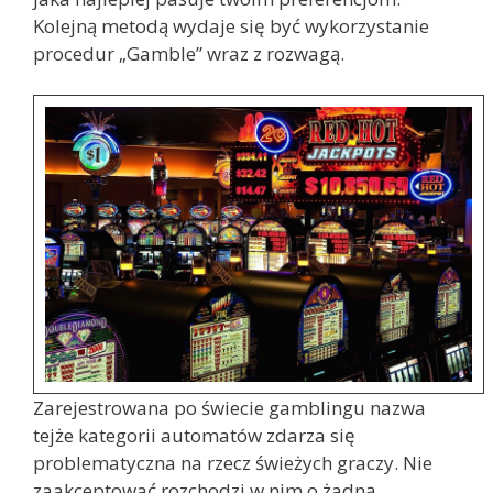
Kolejną metodą wydaje się być wykorzystanie
procedur „Gamble” wraz z rozwagą.
Zarejestrowana po świecie gamblingu nazwa
tejże kategorii automatów zdarza się
problematyczna na rzecz świeżych graczy. Nie
zaakceptować rozchodzi w nim o żadną