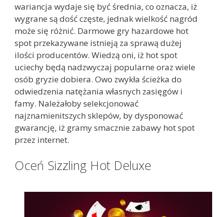
wariancja wydaje się być średnia, co oznacza, iż
wygrane są dość częste, jednak wielkość nagród
może się różnić. Darmowe gry hazardowe hot
spot przekazywane istnieją za sprawą dużej
ilości producentów. Wiedzą oni, iż hot spot
uciechy będą nadzwyczaj popularne oraz wiele
osób gryzie dobiera. Owo zwykła ścieżka do
odwiedzenia natężania własnych zasięgów i
famy. Należałoby selekcjonować
najznamienitszych sklepów, by dysponować
gwarancję, iż gramy smacznie zabawy hot spot
przez internet.
Oceń Sizzling Hot Deluxe