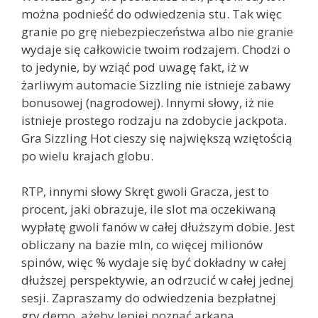
można podnieść do odwiedzenia stu. Tak więc
granie po grę niebezpieczeństwa albo nie granie
wydaje się całkowicie twoim rodzajem. Chodzi o
to jedynie, by wziąć pod uwagę fakt, iż w
żarliwym automacie Sizzling nie istnieje zabawy
bonusowej (nagrodowej). Innymi słowy, iż nie
istnieje prostego rodzaju na zdobycie jackpota.
Gra Sizzling Hot cieszy się największą wziętością
po wielu krajach globu.
RTP, innymi słowy Skręt gwoli Gracza, jest to
procent, jaki obrazuje, ile slot ma oczekiwaną
wypłatę gwoli fanów w całej dłuższym dobie. Jest
obliczany na bazie mln, co więcej milionów
spinów, więc % wydaje się być dokładny w całej
dłuższej perspektywie, an odrzucić w całej jednej
sesji. Zapraszamy do odwiedzenia bezpłatnej
gry demo, ażeby lepiej poznać arkana