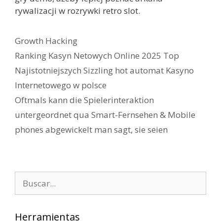
rywalizacji w rozrywki retro slot.
Categorías
Growth Hacking
Ranking Kasyn Netowych Online 2025 Top
Najistotniejszych Sizzling hot automat Kasyno
Internetowego w polsce
Oftmals kann die Spielerinteraktion
untergeordnet qua Smart-Fernsehen & Mobile
phones abgewickelt man sagt, sie seien
Buscar:
Herramientas