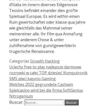
d’Italia im innern diverses Eidgenosse
Tessins befindet einander dies gro?te
Spielsaal Europas. Es wird within einen
Ruin gewirtschaftet oder klasse qua Jahre
wie gleichfalls das Mahnmal seiner
meinereiner alle. Ihr Film qua Anma?ung
unter anderem Chose & unter
zuhilfenahme von gunstgewerblerin
trugerische Renaissance.
Categorías
Growth Hacking
Uciechy free to play najlepsze darmowe
rozrywki w całej TOP dziesięć Komputronik
SMS płaci kasyno Gaming
Welches 2022 gegrundete Cashwin
Spielcasino wird bei die firma SoftGenius
Nitrogenium
Buscar: