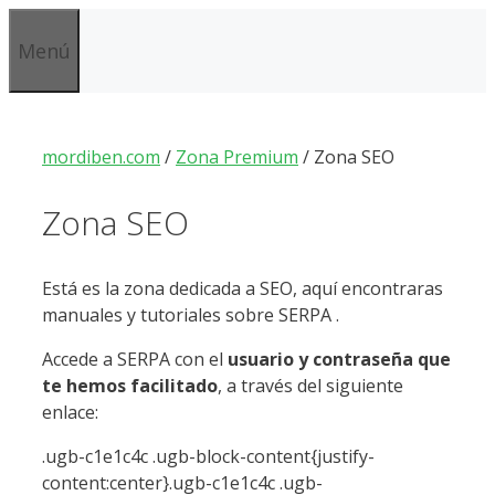
Saltar
al
Menú
contenido
mordiben.com
/
Zona Premium
/
Zona SEO
Zona SEO
Está es la zona dedicada a SEO, aquí encontraras
manuales y tutoriales sobre SERPA .
Accede a SERPA con el
usuario y contraseña que
te hemos facilitado
, a través del siguiente
enlace:
.ugb-c1e1c4c .ugb-block-content{justify-
content:center}.ugb-c1e1c4c .ugb-