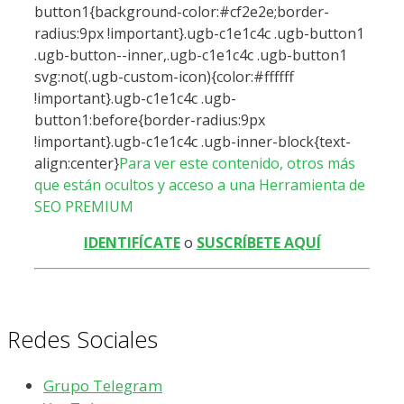
button1{background-color:#cf2e2e;border-
radius:9px !important}.ugb-c1e1c4c .ugb-button1
.ugb-button--inner,.ugb-c1e1c4c .ugb-button1
svg:not(.ugb-custom-icon){color:#ffffff
!important}.ugb-c1e1c4c .ugb-
button1:before{border-radius:9px
!important}.ugb-c1e1c4c .ugb-inner-block{text-
align:center}
Para ver este contenido, otros más
que están ocultos y acceso a una Herramienta de
SEO PREMIUM
IDENTIFÍCATE
o
SUSCRÍBETE AQUÍ
Redes Sociales
Grupo Telegram