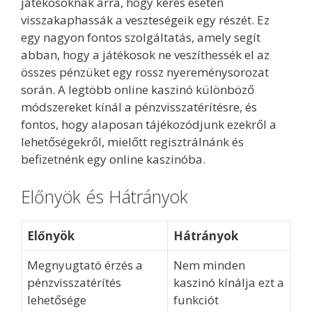
játékosoknak arra, hogy kérés esetén
visszakaphassák a veszteségeik egy részét. Ez
egy nagyon fontos szolgáltatás, amely segít
abban, hogy a játékosok ne veszíthessék el az
összes pénzüket egy rossz nyereménysorozat
során. A legtöbb online kaszinó különböző
módszereket kínál a pénzvisszatérítésre, és
fontos, hogy alaposan tájékozódjunk ezekről a
lehetőségekről, mielőtt regisztrálnánk és
befizetnénk egy online kaszinóba.
Előnyök és Hátrányok
Előnyök
Hátrányok
Megnyugtató érzés a
Nem minden
pénzvisszatérítés
kaszinó kínálja ezt a
lehetősége
funkciót