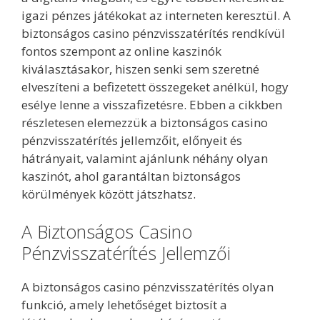
igazi pénzes játékokat az interneten keresztül. A
biztonságos casino pénzvisszatérítés rendkívül
fontos szempont az online kaszinók
kiválasztásakor, hiszen senki sem szeretné
elveszíteni a befizetett összegeket anélkül, hogy
esélye lenne a visszafizetésre.
Ebben a cikkben
részletesen elemezzük a biztonságos casino
pénzvisszatérítés jellemzőit, előnyeit és
hátrányait, valamint ajánlunk néhány olyan
kaszinót, ahol garantáltan biztonságos
körülmények között játszhatsz.
A Biztonságos Casino
Pénzvisszatérítés Jellemzői
A biztonságos casino pénzvisszatérítés olyan
funkció, amely lehetőséget biztosít a