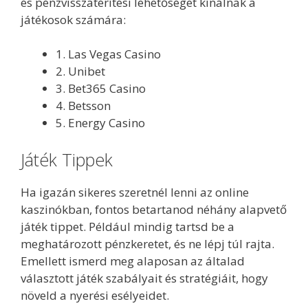
és pénzvisszatérítési lehetőséget kínálnak a
játékosok számára:
1. Las Vegas Casino
2. Unibet
3. Bet365 Casino
4. Betsson
5. Energy Casino
Játék Tippek
Ha igazán sikeres szeretnél lenni az online
kaszinókban, fontos betartanod néhány alapvető
játék tippet. Például mindig tartsd be a
meghatározott pénzkeretet, és ne lépj túl rajta.
Emellett ismerd meg alaposan az általad
választott játék szabályait és stratégiáit, hogy
növeld a nyerési esélyeidet.