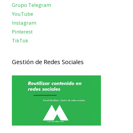
Grupo Telegram
YouTube
Instagram
Pinterest
TikTok
Gestión de Redes Sociales