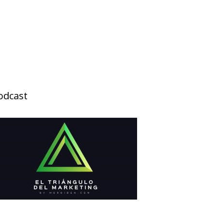
odcast