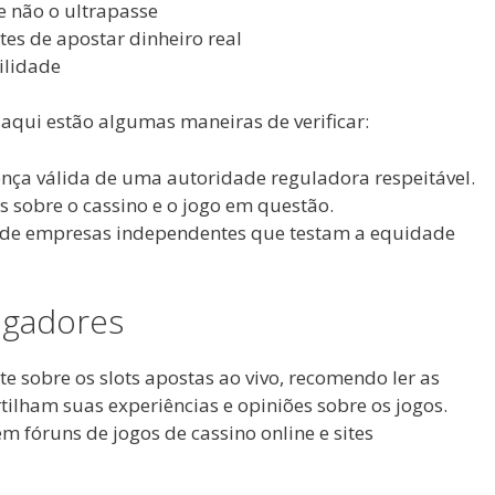
e não o ultrapasse
tes de apostar dinheiro real
ilidade
, aqui estão algumas maneiras de verificar:
cença válida de uma autoridade reguladora respeitável.
es sobre o cassino e o jogo em questão.
ia de empresas independentes que testam a equidade
jogadores
e sobre os slots apostas ao vivo, recomendo ler as
ilham suas experiências e opiniões sobre os jogos.
 fóruns de jogos de cassino online e sites