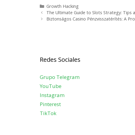
Categorías
Growth Hacking
The Ultimate Guide to Slots Strategy: Tips 
Biztonságos Casino Pénzvisszatérítés: A Pro
Redes Sociales
Grupo Telegram
YouTube
Instagram
Pinterest
TikTok