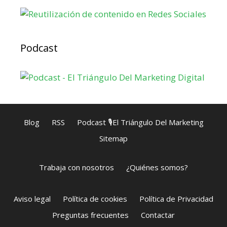
Podcast
Blog
RSS
Podcast 🎙El Triángulo Del Marketing
Sitemap
Trabaja con nosotros
¿Quiénes somos?
Aviso legal
Política de cookies
Política de Privacidad
Preguntas frecuentes
Contactar