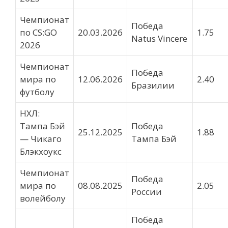
Чемпионат
Победа
по CS:GO
20.03.2026
1.75
Natus Vincere
2026
Чемпионат
Победа
мира по
12.06.2026
2.40
Бразилии
футболу
НХЛ:
Тампа Бэй
Победа
25.12.2025
1.88
— Чикаго
Тампа Бэй
Блэкхоукс
Чемпионат
Победа
мира по
08.08.2025
2.05
России
волейболу
Победа