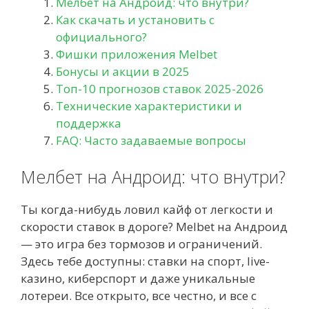
Мелбет на Андроид: что внутри?
Как скачать и установить с
официального?
Фишки приложения Melbet
Бонусы и акции в 2025
Топ-10 прогнозов ставок 2025-2026
Технические характеристики и
поддержка
FAQ: Часто задаваемые вопросы
Мелбет на Андроид: что внутри?
Ты когда-нибудь ловил кайф от легкости и
скорости ставок в дороге? Melbet на Андроид
— это игра без тормозов и ограничений.
Здесь тебе доступны: ставки на спорт, live-
казино, киберспорт и даже уникальные
лотереи. Все открыто, все честно, и все с