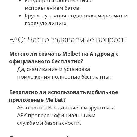
Регулярные обновления с
исправлением багов;
Круглосуточная поддержка через чат и
горячую линию.
FAQ: Часто задаваемые вопросы
Можно ли скачать Melbet на Андроид с
официального бесплатно?
Да, скачивание и установка
приложения полностью бесплатны.
Безопасно ли использовать мобильное
приложение Melbet?
Абсолютно! Все данные шифруются, а
APK проверен официальными
службами безопасности.