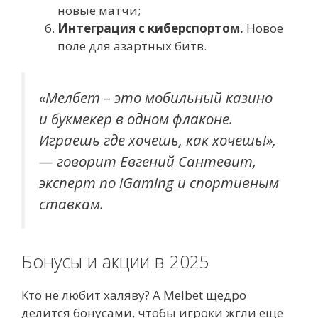
новые матчи;
Интеграция с киберспортом.
Новое
поле для азартных битв.
«Мелбет – это мобильный казино
и букмекер в одном флаконе.
Играешь где хочешь, как хочешь!»,
— говорит Евгений Сантевит,
эксперт по iGaming и спортивным
ставкам.
Бонусы и акции в 2025
Кто не любит халяву? А Melbet щедро
делится бонусами, чтобы игроки жгли еще